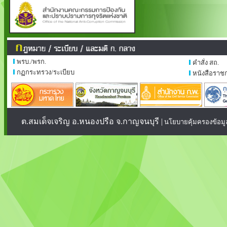
พรบ./พรก.
คำสั่ง สถ.
กฏกระทรวง/ระเบียบ
หนังสือราช
ต.สมเด็จเจริญ อ.หนองปรือ จ.กาญจนบุรี |
นโยบายคุ้มครองข้อมู