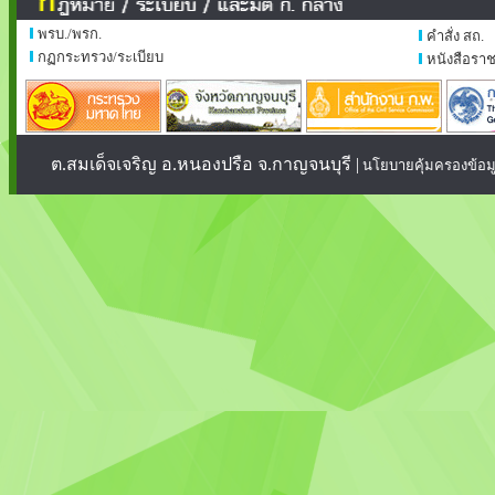
พรบ./พรก.
คำสั่ง สถ.
กฏกระทรวง/ระเบียบ
หนังสือรา
ต.สมเด็จเจริญ อ.หนองปรือ จ.กาญจนบุรี |
นโยบายคุ้มครองข้อม