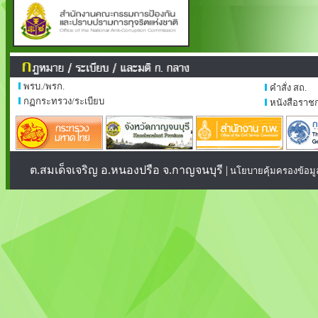
พรบ./พรก.
คำสั่ง สถ.
กฏกระทรวง/ระเบียบ
หนังสือราช
ต.สมเด็จเจริญ อ.หนองปรือ จ.กาญจนบุรี |
นโยบายคุ้มครองข้อมู